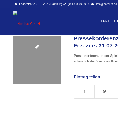
Lederstraße 21 - 22525 Hamburg
(0 40) 83 90 99-0
info@nordlux.de
STARTSEIT
Pressekonferen
Freezers 31.07.
Pressekonferenz in der Spi
anlässlich der Saisoneröffnu
Eintrag teilen